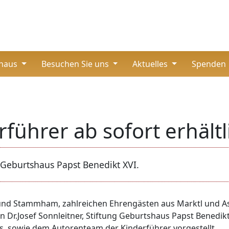
thaus
Besuchen Sie uns
Aktuelles
Spenden
führer ab sofort erhältl
· Geburtshaus Papst Benedikt XVI.
 und Stammham, zahlreichen Ehrengästen aus Marktl und A
Dr.Josef Sonnleitner, Stiftung Geburtshaus Papst Benedik
s, sowie dem Autorenteam der Kinderführer vorgestellt.