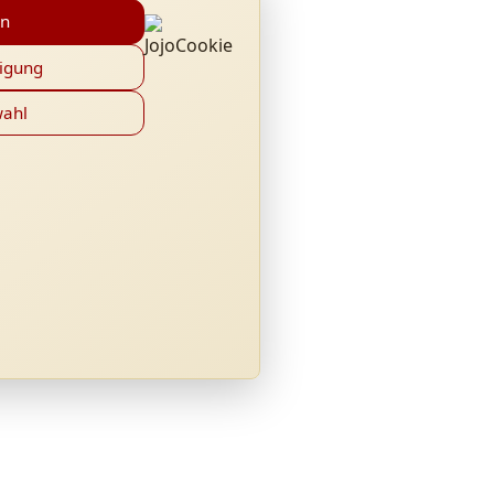
en
ligung
wahl