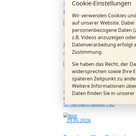
Cookie-Einstellungen
Sommerkonzert mit Konrad
Raischl und Band
Wir verwenden Cookies und
auf unserer Website. Dabei 
01.07.2026
personenbezogene Daten (z.
z.B. Videos anzuzeigen oder
Datenverarbeitung erfolgt e
Benedikt XVI. Forum in
Zustimmung.
Altötting
Sie haben das Recht, der D
28.06.2026
widersprechen sowie Ihre E
späteren Zeitpunkt zu ände
"Kardinal Ratzinger als Präfekt
Weitere Informationen übe
der Glaubenskongregation:
Daten finden Sie in unserer
persönliche Erinnerungen" mit P.
Dr. Hermann Geißler FSO
23.05.2026