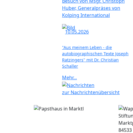
Besuch von Msgr. Christoph
Huber, Generalpräses von
Kolping International
10.05.2026
"Aus meinem Leben - die
autobiographischen Texte Joseph
Ratzingers" mit Dr. Christian
Schaller
Mehr...
zur Nachrichtenübersicht
Stiftu
Marktp
84533