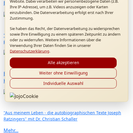
Website. Dabei verarbeiten wir personenbezogene Daten (z.B.
Benedikt XVI. Forum in Altötting
Ihre IP-Adresse), um z.B. Videos anzuzeigen oder Karten
einzubinden. Die Datenverarbeitung erfolgt erst nach Ihrer
Zustimmung.
28.06.2026
Sie haben das Recht, der Datenverarbeitung zu widersprechen
sowie Ihre Einwilligung zu einem späteren Zeitpunkt zu ändern
"Kardinal Ratzinger als Präfekt der Glaubenskongregation:
oder zu widerrufen. Weitere Informationen über die
persönliche Erinnerungen" mit P. Dr. Hermann Geißler FSO
Verwendung Ihrer Daten finden Sie in unserer
Datenschutzerklärung
.
23.05.2026
Alle akzeptieren
Weiter ohne Einwilligung
Besuch von Msgr. Christoph Huber, Generalpräses von
Kolping International
Individuelle Auswahl
10.05.2026
"Aus meinem Leben - die autobiographischen Texte Joseph
Ratzingers" mit Dr. Christian Schaller
Mehr...