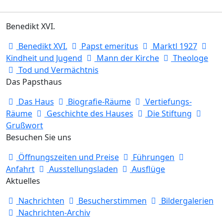
Benedikt XVI.
Benedikt XVI.
Papst emeritus
Marktl 1927
Kindheit und Jugend
Mann der Kirche
Theologe
Tod und Vermächtnis
Das Papsthaus
Das Haus
Biografie-Räume
Vertiefungs-
Räume
Geschichte des Hauses
Die Stiftung
Grußwort
Besuchen Sie uns
Öffnungszeiten und Preise
Führungen
Anfahrt
Ausstellungsladen
Ausflüge
Aktuelles
Nachrichten
Besucherstimmen
Bildergalerien
Nachrichten-Archiv