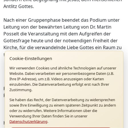
Antlitz Gottes.
Nach einer Gruppenphase beendet das Podium unter
Leitung von der bewährten Leitung von Dr. Martin
Posselt die Veranstaltung mit dem Aufgreifen der
Gottesfrage heute und der notwendigen Freiheit der
Kirche, für die verwandelnde Liebe Gottes ein Raum zu
sein.
Cookie-Einstellungen
Wir verwenden Cookies und ähnliche Technologien auf unserer
Website. Dabei verarbeiten wir personenbezogene Daten (z.B.
Ihre IP-Adresse), um z.B. Videos anzuzeigen oder Karten
einzubinden. Die Datenverarbeitung erfolgt erst nach Ihrer
Foto Vorschau: Brigitta Neckermann-Lipp
Zustimmung.
Foto Text: Barbara Maria Stallbauer
Sie haben das Recht, der Datenverarbeitung zu widersprechen
sowie Ihre Einwilligung zu einem späteren Zeitpunkt zu ändern
oder zu widerrufen. Weitere Informationen über die
Verwendung Ihrer Daten finden Sie in unserer
Datenschutzerklärung
.
Hier der Vortrag von Prof. Wohlmuth zum