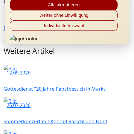
Herunterladen.
Alle akzeptieren
Weiter ohne Einwilligung
Individuelle Auswahl
Download
Vortrag Prof. Wohlmuth
Weitere Artikel
12.09.2026
Gottesdienst "20 Jahre Papstbesuch in Marktl"
26.07.2026
Sommerkonzert mit Konrad Raischl und Band