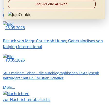
Individuelle Auswahl
"Kardinal Ratzinger als Präfekt der Glaubenskongregation:
persönliche Erinnerungen" mit P. Dr. Hermann Geißler FSO
23.05.2026
Besuch von Msgr. Christoph Huber, Generalpräses von
Kolping International
10.05.2026
"Aus meinem Leben - die autobiographischen Texte Joseph
Ratzingers" mit Dr. Christian Schaller
Mehr...
zur Nachrichtenübersicht