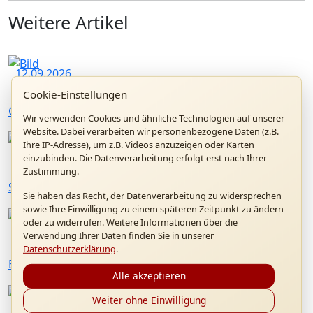
Weitere Artikel
12.09.2026
Cookie-Einstellungen
Gottesdienst "20 Jahre Papstbesuch in Marktl"
Wir verwenden Cookies und ähnliche Technologien auf unserer
Website. Dabei verarbeiten wir personenbezogene Daten (z.B.
Ihre IP-Adresse), um z.B. Videos anzuzeigen oder Karten
26.07.2026
einzubinden. Die Datenverarbeitung erfolgt erst nach Ihrer
Zustimmung.
Sommerkonzert mit Konrad Raischl und Band
Sie haben das Recht, der Datenverarbeitung zu widersprechen
sowie Ihre Einwilligung zu einem späteren Zeitpunkt zu ändern
oder zu widerrufen. Weitere Informationen über die
01.07.2026
Verwendung Ihrer Daten finden Sie in unserer
Datenschutzerklärung
.
Benedikt XVI. Forum in Altötting
Alle akzeptieren
Weiter ohne Einwilligung
28.06.2026