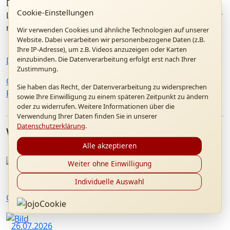
Die Predigt von Pfarrer Dr. Haringer, Theologischer
Cookie-Einstellungen
Leiter Geburtshaus Papst Benedikt XVI., können Sie hier
nachlesen sowie eine Bildergalerie starten
Wir verwenden Cookies und ähnliche Technologien auf unserer
Website. Dabei verarbeiten wir personenbezogene Daten (z.B.
Ihre IP-Adresse), um z.B. Videos anzuzeigen oder Karten
einzubinden. Die Datenverarbeitung erfolgt erst nach Ihrer
Download
Predigt Dr. Haringer
Zustimmung.
Galerie
2019-09-15 Feierlichkeiten zu
Sie haben das Recht, der Datenverarbeitung zu widersprechen
Partnerschaftsjubiläen
sowie Ihre Einwilligung zu einem späteren Zeitpunkt zu ändern
oder zu widerrufen. Weitere Informationen über die
Verwendung Ihrer Daten finden Sie in unserer
Datenschutzerklärung
.
Weitere Artikel
Alle akzeptieren
Weiter ohne Einwilligung
12.09.2026
Individuelle Auswahl
Gottesdienst "20 Jahre Papstbesuch in Marktl"
26.07.2026