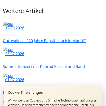
Weitere Artikel
12.09.2026
Gottesdienst "20 Jahre Papstbesuch in Marktl"
26.07.2026
Sommerkonzert mit Konrad Raischl und Band
01.07.2026
Cookie-Einstellungen
Benedikt XVI. Forum in Altötting
Wir verwenden Cookies und ähnliche Technologien auf unserer
Website. Dabei verarbeiten wir personenbezogene Daten (z.B.
28.06.2026