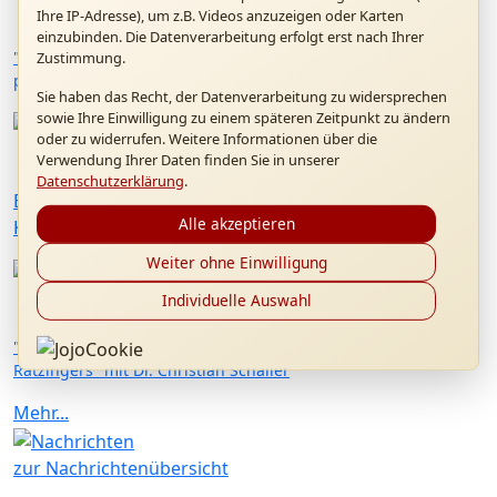
Ihre IP-Adresse), um z.B. Videos anzuzeigen oder Karten
einzubinden. Die Datenverarbeitung erfolgt erst nach Ihrer
"Kardinal Ratzinger als Präfekt der Glaubenskongregation:
Zustimmung.
persönliche Erinnerungen" mit P. Dr. Hermann Geißler FSO
Sie haben das Recht, der Datenverarbeitung zu widersprechen
sowie Ihre Einwilligung zu einem späteren Zeitpunkt zu ändern
oder zu widerrufen. Weitere Informationen über die
23.05.2026
Verwendung Ihrer Daten finden Sie in unserer
Datenschutzerklärung
.
Besuch von Msgr. Christoph Huber, Generalpräses von
Alle akzeptieren
Kolping International
Weiter ohne Einwilligung
10.05.2026
Individuelle Auswahl
"Aus meinem Leben - die autobiographischen Texte Joseph
Ratzingers" mit Dr. Christian Schaller
Mehr...
zur Nachrichtenübersicht