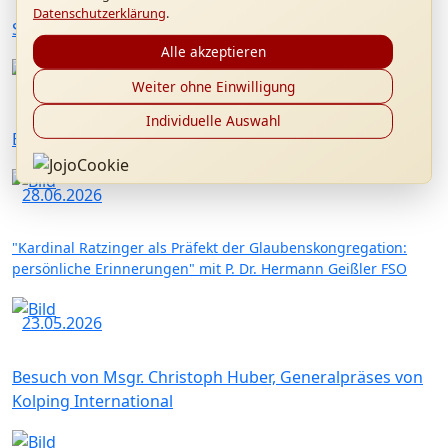
Datenschutzerklärung
.
Sommerkonzert mit Konrad Raischl und Band
Alle akzeptieren
01.07.2026
Weiter ohne Einwilligung
Individuelle Auswahl
Benedikt XVI. Forum in Altötting
28.06.2026
"Kardinal Ratzinger als Präfekt der Glaubenskongregation:
persönliche Erinnerungen" mit P. Dr. Hermann Geißler FSO
23.05.2026
Besuch von Msgr. Christoph Huber, Generalpräses von
Kolping International