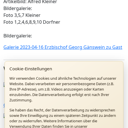
Artikelbild: Alfred Kleiner
Bildergalerie:
Foto 3,5,7 Kleiner
Foto 1,2,4,6,8,9,10 Dorfner
Bildergalerie:
Galerie
2023-04-16 Erzbischof Georg Gänswein zu Gast
Weitere Artikel
Cookie-Einstellungen
Wir verwenden Cookies und ähnliche Technologien auf unserer
Website. Dabei verarbeiten wir personenbezogene Daten (z.B.
Ihre IP-Adresse), um z.B. Videos anzuzeigen oder Karten
12.09.2026
einzubinden. Die Datenverarbeitung erfolgt erst nach Ihrer
Zustimmung.
Gottesdienst "20 Jahre Papstbesuch in Marktl"
Sie haben das Recht, der Datenverarbeitung zu widersprechen
sowie Ihre Einwilligung zu einem späteren Zeitpunkt zu ändern
26.07.2026
oder zu widerrufen. Weitere Informationen über die
Verwendung Ihrer Daten finden Sie in unserer