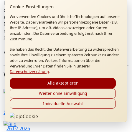
Kulturvermittlung wurde er 2001 mit dem Silbergriffel
Cookie-Einstellungen
der Stiftung zur Förderung des Schrifttums
Wir verwenden Cookies und ähnliche Technologien auf unserer
ausgezeichnet, 2005 mit dem Kulturpreis Bayern der
Website. Dabei verarbeiten wir personenbezogene Daten (z.B.
EON AG; 2010 der lichtung verlag unter seiner Leitung
Ihre IP-Adresse), um z.B. Videos anzuzeigen oder Karten
mit dem Kleinverlagspreis des Bayerischen
einzubinden. Die Datenverarbeitung erfolgt erst nach Ihrer
Staatsministeriums für Kunst und Wissenschaft.
Zustimmung.
Sie haben das Recht, der Datenverarbeitung zu widersprechen
Fotos: B. Stallbauer
sowie Ihre Einwilligung zu einem späteren Zeitpunkt zu ändern
oder zu widerrufen. Weitere Informationen über die
Verwendung Ihrer Daten finden Sie in unserer
Datenschutzerklärung
.
Weitere Artikel
Alle akzeptieren
Weiter ohne Einwilligung
12.09.2026
Individuelle Auswahl
Gottesdienst "20 Jahre Papstbesuch in Marktl"
26.07.2026