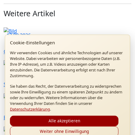
Weitere Artikel
12.09.2026
Cookie-Einstellungen
Gottesdienst "20 Jahre Papstbesuch in Marktl"
Wir verwenden Cookies und ähnliche Technologien auf unserer
Website. Dabei verarbeiten wir personenbezogene Daten (z.B.
Ihre IP-Adresse), um z.B. Videos anzuzeigen oder Karten
26.07.2026
einzubinden. Die Datenverarbeitung erfolgt erst nach Ihrer
Zustimmung.
Sommerkonzert mit Konrad Raischl und Band
Sie haben das Recht, der Datenverarbeitung zu widersprechen
sowie Ihre Einwilligung zu einem späteren Zeitpunkt zu ändern
oder zu widerrufen. Weitere Informationen über die
01.07.2026
Verwendung Ihrer Daten finden Sie in unserer
Datenschutzerklärung
.
Benedikt XVI. Forum in Altötting
Alle akzeptieren
Weiter ohne Einwilligung
28.06.2026