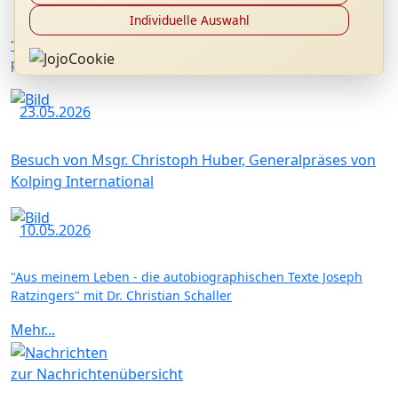
Individuelle Auswahl
"Kardinal Ratzinger als Präfekt der Glaubenskongregation:
persönliche Erinnerungen" mit P. Dr. Hermann Geißler FSO
23.05.2026
Besuch von Msgr. Christoph Huber, Generalpräses von
Kolping International
10.05.2026
"Aus meinem Leben - die autobiographischen Texte Joseph
Ratzingers" mit Dr. Christian Schaller
Mehr...
zur Nachrichtenübersicht