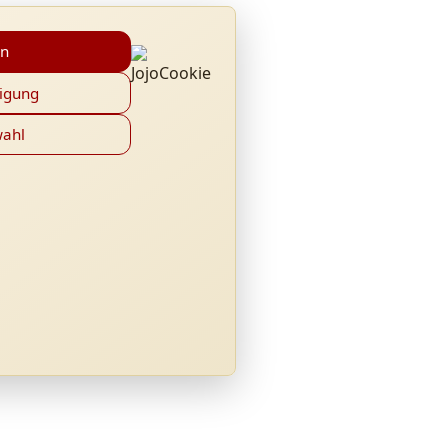
en
ligung
wahl