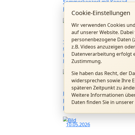
Sommerkonzert mit Konrad
Raischl und Band
Cookie-Einstellungen
Wir verwenden Cookies und
28.06.2026
auf unserer Website. Dabei 
personenbezogene Daten (z.
"Kardinal Ratzinger als Präfekt
z.B. Videos anzuzeigen oder
der Glaubenskongregation:
Datenverarbeitung erfolgt e
persönliche Erinnerungen" mit P.
Zustimmung.
Dr. Hermann Geißler FSO
Sie haben das Recht, der D
23.05.2026
widersprechen sowie Ihre E
späteren Zeitpunkt zu ände
Besuch von Msgr. Christoph
Weitere Informationen übe
Huber, Generalpräses von
Daten finden Sie in unserer
Kolping International
10.05.2026