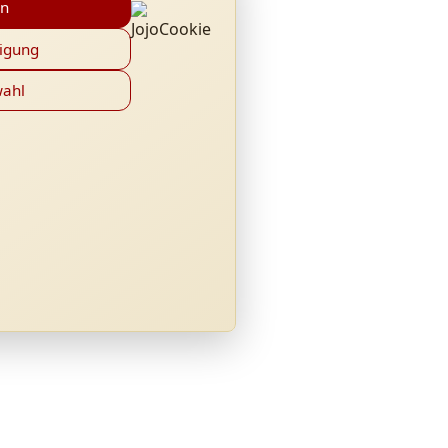
en
ligung
wahl