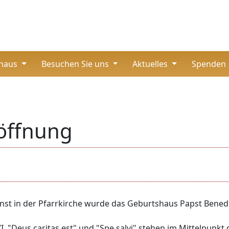
thaus
Besuchen Sie uns
Aktuelles
Spenden
röffnung
enst in der Pfarrkirche wurde das Geburtshaus Papst Benedik
I. "Deus caritas est" und "Spe salvi" stehen im Mittelpunkt 