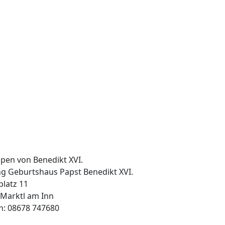
ng Geburtshaus Papst Benedikt XVI.
latz 11
 Marktl am Inn
n: 08678 747680