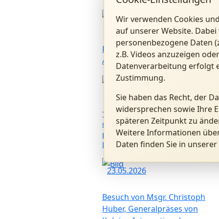
Wir verwenden Cookies und
01.07.2026
auf unserer Website. Dabei 
personenbezogene Daten (z.
Benedikt XVI. Forum in
z.B. Videos anzuzeigen oder
Altötting
Datenverarbeitung erfolgt e
Zustimmung.
28.06.2026
Sie haben das Recht, der D
widersprechen sowie Ihre E
"Kardinal Ratzinger als Präfekt
späteren Zeitpunkt zu ände
der Glaubenskongregation:
Weitere Informationen übe
persönliche Erinnerungen" mit P.
Daten finden Sie in unserer
Dr. Hermann Geißler FSO
23.05.2026
Besuch von Msgr. Christoph
Huber, Generalpräses von