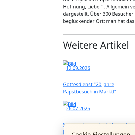
Hoffnung, Liebe " . Allgemein 
dargestellt. Über 300 Besucher 
beglückender Ort; man hat das 
Weitere Artikel
12.09.2026
Gottesdienst "20 Jahre
Papstbesuch in Marktl"
26.07.2026
Sommerkonzert mit Konrad
Raischl und Band
Cookie-Einstellungen