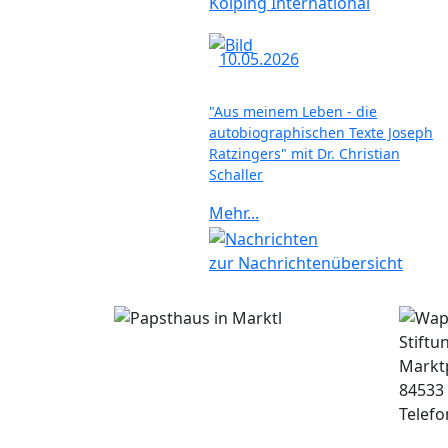
Kolping International
10.05.2026
"Aus meinem Leben - die
autobiographischen Texte Joseph
Ratzingers" mit Dr. Christian
Schaller
Mehr...
zur Nachrichtenübersicht
Stiftu
Marktp
84533
Telefo