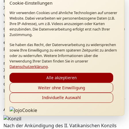
Frings, wegen der Genueser Rede zu Papst Johannes
Cookie-Einstellungen
XXIII. bestellt, stellt wider Erwarten fest, dass der Papst
Wir verwenden Cookies und ähnliche Technologien auf unserer
von den »schönen Ausführungen« begeistert ist:
Website. Dabei verarbeiten wir personenbezogene Daten (z.B.
»Lieber Cardinale, Sie haben all das gesagt, was ich
Ihre IP-Adresse), um z.B. Videos anzuzeigen oder Karten
gedacht habe und sagen wollte, selbst aber nicht sagen
einzubinden. Die Datenverarbeitung erfolgt erst nach Ihrer
Zustimmung.
konnte.« Auf den Hinweis, der Vortrag stamme
eigentlich nicht von ihm selbst, sondern von Professor
Sie haben das Recht, der Datenverarbeitung zu widersprechen
Ratzinger, habe der Papst geantwortet: Auch er müsse
sowie Ihre Einwilligung zu einem späteren Zeitpunkt zu ändern
oder zu widerrufen. Weitere Informationen über die
sich Texte erarbeiten lassen. Es komme darauf an, die
Verwendung Ihrer Daten finden Sie in unserer
richtigen Berater zu finden. Das Gespräch mit Johannes
Datenschutzerklärung
.
XXIII. ermutigt Kardinal Frings, Joseph Ratzinger als
theologischen Berater für die anstehende Bearbeitung
Alle akzeptieren
der dogmatischen Texte in der Zentralkommission
Weiter ohne Einwilligung
beizuziehen.
Individuelle Auswahl
Auf dem Weg zum Konzil
Nach der Ankündigung des II. Vatikanischen Konzils